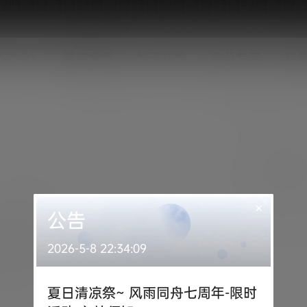
SPLAY
唯美意境
妹子在线
积分专区
机
×
公告
2026-5-8 22:34:09
夏日清凉祭~ 风雨同舟七周年-限时