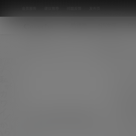
会员服务
建议推荐
问题反馈
发布页
怕迷路
N5次元
CO
全部标签
2021年北师大学生校友性行为调查报
告
在今天这份报告中，考虑内容还不一定能被普遍
接受，解读或深或浅都会被责难，决定不对该结
热门话题
果进行任何深入分析，不去揣测原因和趋势，而
0