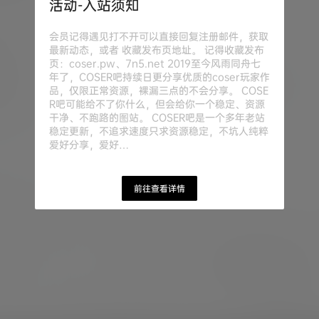
活动-入站须知
会员记得遇见打不开可以直接回复注册邮件，获取
最新动态，或者 收藏发布页地址。 记得收藏发布
页：coser.pw、7n5.net 2019至今风雨同舟七
年了，COSER吧持续日更分享优质的coser玩家作
品，仅限正常资源，裸漏三点的不会分享。 COSE
R吧可能给不了你什么，但会给你一个稳定、资源
干净、不跑路的图站。 COSER吧是一个多年老站
稳定更新，不追求速度只求资源稳定，不坑人纯粹
爱好分享，爱好…
前往查看详情