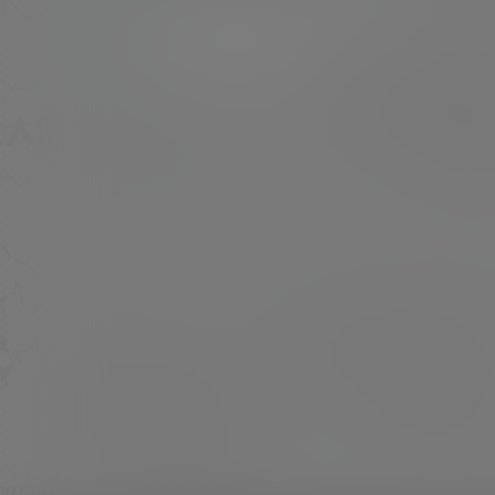
是交给各位童鞋们自行评判，可以和自己室友闺
蜜交流讨论哦 去年的时候，我们曾经发过一个腾
超超
21年5月28日
讯新闻谷雨工作室的性爱报告， 报告统计了当代
年轻人的性爱统计，看着还是挺有意思！ 腾讯新
闻谷雨工作室发布年轻人性爱调查报告 北师大
学.生校友性行为调查报告是一个以在校大学.生
为主的性行为统…