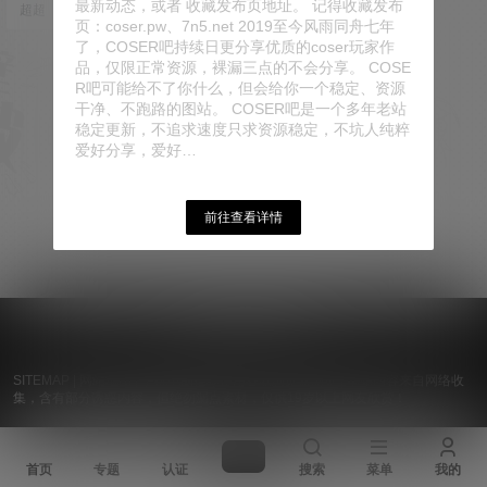
最新动态，或者 收藏发布页地址。 记得收藏发布
超超
1月1日
的独特视角，将热血、奇幻与情感
页：coser.pw、7n5.net 2019至今风雨同舟七年
融合，为我们描绘出一个个充满生
了，COSER吧持续日更分享优质的coser玩家作
机的世界。 出镜人物：每一位出现
在萌芽儿o0的画笔下的角色都充满
品，仅限正常资源，裸漏三点的不会分享。 COSE
生命力，他们有着鲜明的个性和丰
R吧可能给不了你什么，但会给你一个稳定、资源
富的内心世界。从勇敢的战士到可
干净、不跑路的图站。 COSER吧是一个多年老站
爱的精灵，从…
稳定更新，不追求速度只求资源稳定，不坑人纯粹
爱好分享，爱好…
前往查看详情
© 2019 - 2026
Coser吧
浙ICP备15037369号-2
SITEMAP
|
网站地图
| 手机电脑推荐使用谷歌浏览器浏览 | 本站内容来自网络收
集，含有部分诱惑内容，但绝勿漏点素材，仅供19岁以上网友欣赏！
首页
专题
认证
搜索
菜单
我的