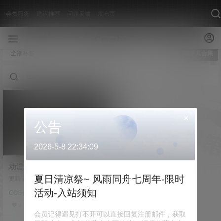
会员服务
建议推荐
问题反馈
发布页
全部标签
萌芽儿合集
×
公告
2026-5-8 22:34:09
动漫博主 萌芽儿o0 70套Cos
作品合集[2363P/21.2GB]
夏日清凉祭~ 风雨同舟七周年-限时
更新记录 2026.01.01：更新063-07
0期，具体看目录 个人介绍 在这个
活动-入站须知
COS合集
充满激情与创意的网络世界里，有
一位独具魅力的微薄动漫博主，她
0
就是萌芽儿o0。不仅是一位才华横
会员记得遇见打不开可以直接回复注册邮件，获取
溢的画师，更是一个梦想家，用她