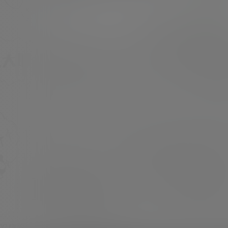
的图包资源下载文章。 微薄：@过期米线线喵
超超
一位非常热爱拍照的小解解，喜欢的也可以去斗
loser
20年9月7日
鱼直播间看看哦！ 资源目录 每次更新都会协商
相应的资源压缩编号，可自己根据实际需要进行
下载，以往米线线文章资源下载链接失效不在补
档，一律转移到本文章进行下载。 最近资源失效
快，全站资源后…