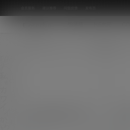
会员服务
建议推荐
问题反馈
发布页
怕迷路
N5次元
CO
全部标签
斗鱼妹子@过期米线线 107套COS作
过期米线
品打包[9.43G]
版本老旧，请前往最新版获取： 关于 还是给大
唯美私房
家整理一篇合集版米线线资源，后面资源更新都
作品资讯
是在这篇文章上更新了，不在另外开关于米线线
1