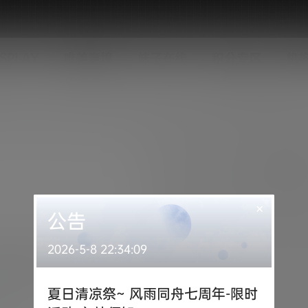
SPLAY
唯美意境
妹子在线
积分专区
机
×
公告
2026-5-8 22:34:09
线喵 和风浴衣 [23P/47M]
夏日清凉祭~ 风雨同舟七周年-限时
0