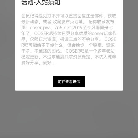
活动-入站须知
20年7月21日
会员记得遇见打不开可以直接回复注册邮件，获取
最新动态，或者 收藏发布页地址。 记得收藏发布
页：coser.pw、7n5.net 2019至今风雨同舟七
年了，COSER吧持续日更分享优质的coser玩家作
品，仅限正常资源，裸漏三点的不会分享。 COSE
R吧可能给不了你什么，但会给你一个稳定、资源
干净、不跑路的图站。 COSER吧是一个多年老站
稳定更新，不追求速度只求资源稳定，不坑人纯粹
爱好分享，爱好…
前往查看详情