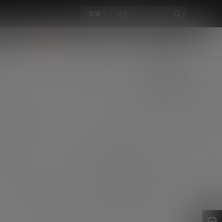
文章
构摄影
合集
其他
登录
快速注册
过期米线线