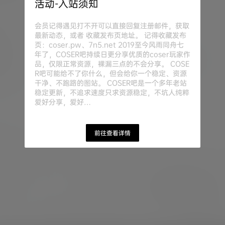
活动-入站须知
会员记得遇见打不开可以直接回复注册邮件，获取
最新动态，或者 收藏发布页地址。 记得收藏发布
页：coser.pw、7n5.net 2019至今风雨同舟七
年了，COSER吧持续日更分享优质的coser玩家作
品，仅限正常资源，裸漏三点的不会分享。 COSE
R吧可能给不了你什么，但会给你一个稳定、资源
干净、不跑路的图站。 COSER吧是一个多年老站
稳定更新，不追求速度只求资源稳定，不坑人纯粹
爱好分享，爱好…
前往查看详情