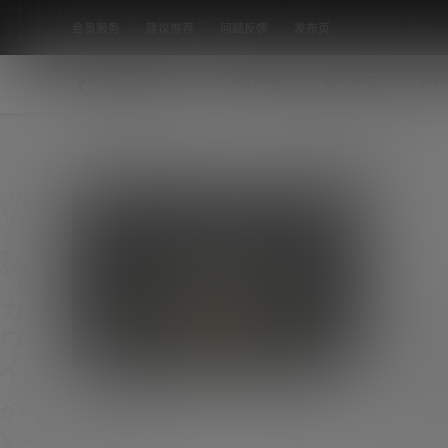
会员服务
建议推荐
问题反馈
发布页
怕迷路
N5次元
CO
全部标签
日本漫展COS C96、CH26作品合集
120套[35033P 52.9G]
[素材名称]：日本漫展COS C96、CH26作品合
集120套[52.9G] [素材数量]：35033P [素材
COS合集
大小]：52.9G [素材水印]：套图均为原版 无第
0