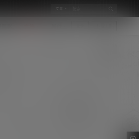
文章
构摄影
合集
其他
登录
快速注册
C96