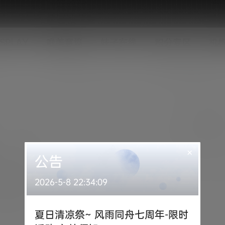
SPLAY
唯美意境
妹子在线
积分专区
机
×
公告
2026-5-8 22:34:09
夏日清凉祭~ 风雨同舟七周年-限时