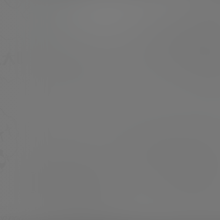
三方水印 [素材类型]：美少女Cosplay 或 私房
写真 [素材申明]：本站内容均来自网络，仅作分
超超
23年2月16日
享欣赏，严禁商用，最终所有权归素材本人所有
[素材下载]：度盘储存 链接失效请留言 [压缩格
式]：7z或7z分卷压缩文件(请使用7z软件…