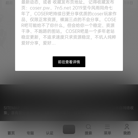
最新动态，或者 收藏发布页地址。 记得收藏发布
超超
3月8日
超超
3月8日
来自网络，仅作分享欣赏，严禁商
仅作分享欣赏，严禁商用，最终所
页：coser.pw、7n5.net 2019至今风雨同舟七
用，最终所有权归素材本人所有 [素
有权归素材本人所有 [素材下载]：
材下载]：度盘储存 链接失效请留言
度盘储存 链接失效请留言 [压缩格
年了，COSER吧持续日更分享优质的coser玩家作
[压缩格式]：7z或7z分卷压缩文
式]：7z或7z分卷压缩文件，站内有
品，仅限正常资源，裸漏三点的不会分享。 COSE
件，站内有解压教…
解压教程 [素…
R吧可能给不了你什么，但会给你一个稳定、资源
干净、不跑路的图站。 COSER吧是一个多年老站
稳定更新，不追求速度只求资源稳定，不坑人纯粹
爱好分享，爱好…
前往查看详情
© 2019 - 2026
Coser吧
浙ICP备15037369号-2
SITEMAP
|
网站地图
| 手机电脑推荐使用谷歌浏览器浏览 | 本站内容来自网络收
集，含有部分诱惑内容，但绝勿漏点素材，仅供19岁以上网友欣赏！
首页
专题
认证
搜索
菜单
我的