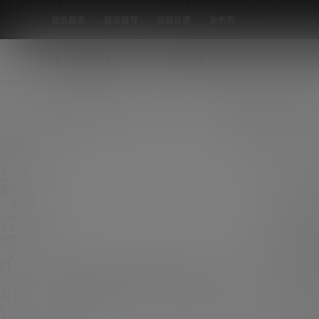
会员服务
建议推荐
问题反馈
发布页
怕迷路
N5次元
CO
全部标签
[Bimilstory] Hyojin Vol.01 – Debut
Play in boy friend’s house 首档作
持续关注COSER吧，每日稳定更新美图素材，
坚决抵制漏点素材，有需求请绕道！ [素材名
品-男朋友的房子 [113P-3V 5.59 GB]
机构写真
称]：[Bimilstory] Hyojin Vol.01 - Debut Pla
0