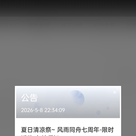
SPLAY
唯美意境
妹子在线
积分专区
机
×
公告
2026-5-8 22:34:09
夏日清凉祭~ 风雨同舟七周年-限时