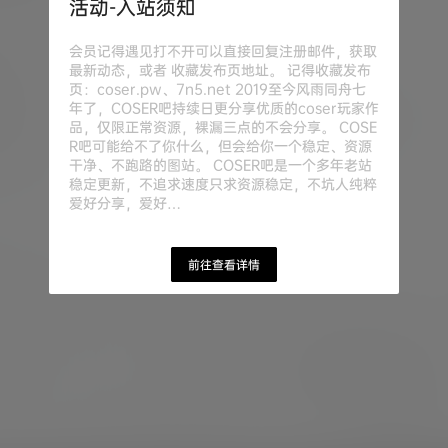
活动-入站须知
会员记得遇见打不开可以直接回复注册邮件，获取
最新动态，或者 收藏发布页地址。 记得收藏发布
页：coser.pw、7n5.net 2019至今风雨同舟七
年了，COSER吧持续日更分享优质的coser玩家作
品，仅限正常资源，裸漏三点的不会分享。 COSE
R吧可能给不了你什么，但会给你一个稳定、资源
干净、不跑路的图站。 COSER吧是一个多年老站
稳定更新，不追求速度只求资源稳定，不坑人纯粹
爱好分享，爱好…
前往查看详情