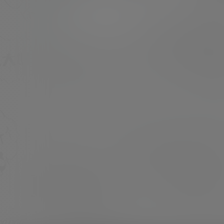
y in boy friend’s house 首档作品-男朋友的房
子 [素材数量]：113P-3V [素材大小]：5.59 GB
超超
23年7月12日
[素材水印]：套图均为原版 无第三方水印 [素材
类型]：美少女Cosplay 或 私房写真 [素材申…