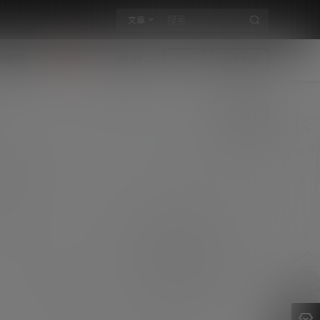
文章
构摄影
合集
其他
登录
快速注册
Hyojin