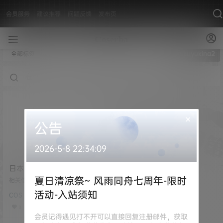
会员服务
建议推荐
问题反馈
发布页
全部标签
nikuyukina2
×
公告
2026-5-8 22:34:09
日本coser 雪菜
nikuyukina2 NO.001 – タ
夏日清凉祭~ 风雨同舟七周年-限时
相关信息 [素材名称]：日本coser
マ姉 [109P-264.02 MB]
雪菜nikuyukina2 NO.001 - タマ
活动-入站须知
COS
姉 [109P-264.02 MB] [素材水
印]：套图均为原版无第三方水印
0
[素材类型]：美少女Cosplay 或 私
会员记得遇见打不开可以直接回复注册邮件，获取
房写照 [素材申明]：本站内容均来