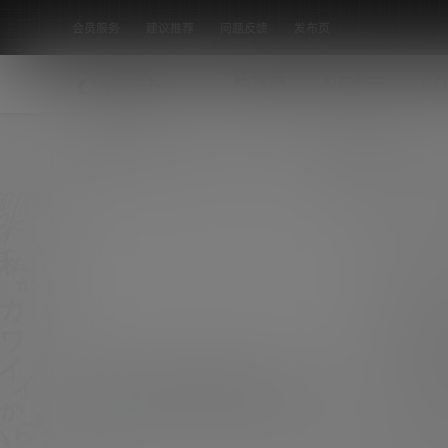
会员服务
建议推荐
问题反馈
发布页
怕迷路
N5次元
CO
全部标签
动漫博主 SA_海藻酸钠 001-003期
[27P 399M]
[素材名称]：动漫博主 SA_海藻酸钠 001-003期
[素材数量]：27P [素材大小]：399M [素材水
COS
印]：套图均为原版 无第三方水印 [素材类型]：
0