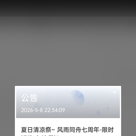
SPLAY
唯美意境
妹子在线
积分专区
机
×
公告
2026-5-8 22:34:09
夏日清凉祭~ 风雨同舟七周年-限时