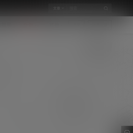
文章
构摄影
合集
其他
登录
快速注册
SA_海藻酸钠