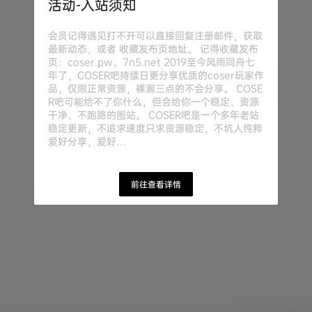
活动-入站须知
会员记得遇见打不开可以直接回复注册邮件，获取
最新动态，或者 收藏发布页地址。 记得收藏发布
页：coser.pw、7n5.net 2019至今风雨同舟七
年了，COSER吧持续日更分享优质的coser玩家作
品，仅限正常资源，裸漏三点的不会分享。 COSE
R吧可能给不了你什么，但会给你一个稳定、资源
干净、不跑路的图站。 COSER吧是一个多年老站
稳定更新，不追求速度只求资源稳定，不坑人纯粹
爱好分享，爱好…
前往查看详情