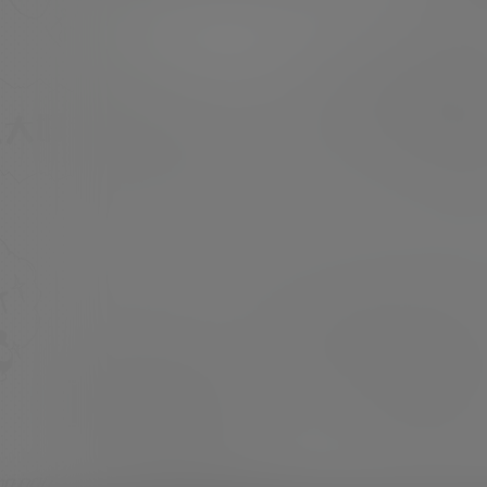
美少女Cosplay 或 私房写真 [素材申明]：本站
内容均来自网络，仅作分享欣赏，严禁商用，最
超超
22年9月17日
终所有权归素材本人所有 [素材下载]：度盘储存
链接失效请留言 [压缩格式]：7z或7z分卷压缩
文件(请使用7z软件解压) [压缩方式]：双层压…