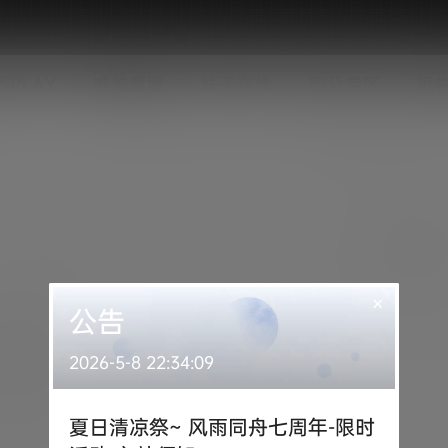
SPLAY
唯美意境
妹子在线
积分专区
机
×
公告
2026-5-8 22:34:09
夏日清凉祭~ 风雨同舟七周年-限时