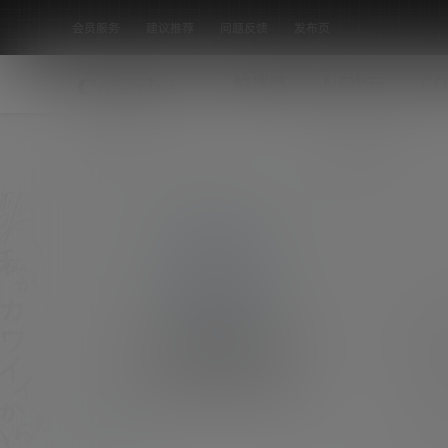
会员服务
建议推荐
问题反馈
发布页
怕迷路
N5次元
CO
全部标签
Cosplay精选Shirogane叼烟持枪真
空吊带，一大波作品鉴赏
给大家分享瓦伦汀叼烟持枪真空吊带 上弦堕姬花
面花魁包含了精选COS原神、EVA、死库水、明
妹子鉴赏
日香、丽萨、死库水、红魔传、OVERLORD、
0