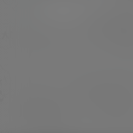
雅儿贝德、酒吞童子、初音未来、02,、杀戮都
市、岛风、COS精选、和服、日系摄影、软妹萌
超超
20年12月1日
娘、,COSPLAY等相关图片，如果喜欢请收藏并
转发分享哦！ 《原神》在海外大热，各种COSE
R也是越来越多了，今天一套姓感的丽萨姐姐的
图表象力很强。可能是最近看欧美的COS比…