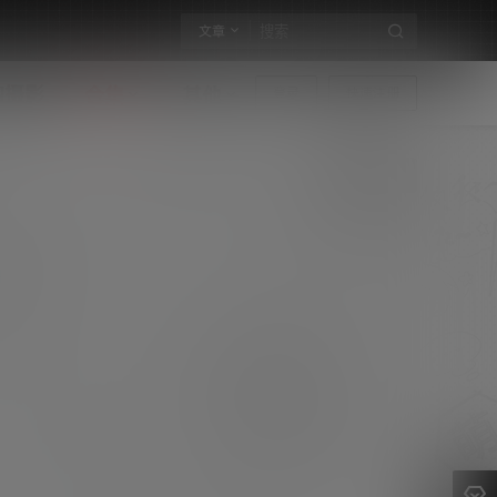
文章
构摄影
合集
其他
登录
快速注册
Shirogane