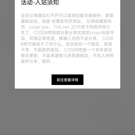
活动-入站须知
会员记得遇见打不开可以直接回复注册邮件，获取
最新动态，或者 收藏发布页地址。 记得收藏发布
页：coser.pw、7n5.net 2019至今风雨同舟七
年了，COSER吧持续日更分享优质的coser玩家作
品，仅限正常资源，裸漏三点的不会分享。 COSE
R吧可能给不了你什么，但会给你一个稳定、资源
干净、不跑路的图站。 COSER吧是一个多年老站
稳定更新，不追求速度只求资源稳定，不坑人纯粹
爱好分享，爱好…
前往查看详情