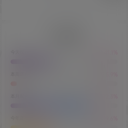
暂无讨论，说说你的看法吧
⏰ 时间进度
今天仅剩
9小时 41.1%
本周还有
1天 5.9%
本月剩余
23天 72.3%
今年还剩
145天 39.6%