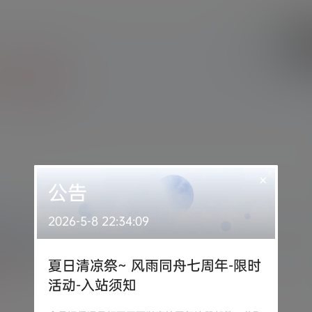
登录
终身会员
×
公告
2026-5-8 22:34:09
4P-174.55 MB]
转载请注明来源，网络转载文章如有侵权请联系我们！
夏日清凉祭~ 风雨同舟七周年-限时
号！
活动-入站须知