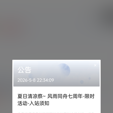
登录
终身会员
×
公告
2026-5-8 22:34:09
 488.19 MB]
转载请注明来源，网络转载文章如有侵权请联系我们！
夏日清凉祭~ 风雨同舟七周年-限时
号！
活动-入站须知