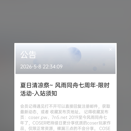
克丝 [6P-28.48 MB]
×
公告
转载请注明来源，网络转载文章如有侵权请联系我们！
号！
2026-5-8 22:34:09
夏日清凉祭~ 风雨同舟七周年-限时
活动-入站须知
47MB]
会员记得遇见打不开可以直接回复注册邮件，获取
最新动态，或者 收藏发布页地址。 记得收藏发布
页：coser.pw、7n5.net 2019至今风雨同舟七
年了，COSER吧持续日更分享优质的coser玩家作
界生活」
品，仅限正常资源，裸漏三点的不会分享。 COSE