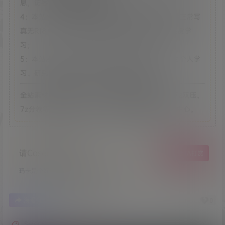
息，访客发现请向管理员举报；
4：本站分享的高质量图集，出镜模特均为成年女性正常写
真无R18+内容，仅限用于摄影爱好者提供素材与鉴赏学
习；
5：本站所有所用素材等均为收集自互联网，仅作为个人学
习、研究以及欣赏！请在下载后24小时内删除。
全站素材“均有备份”，资源均以主流网盘分享，以7z双压、
7z分卷等常见的格式压缩，有疑问请查看站内帮助中心。
请Coser吧吃玛卡
给TA打赏
玛卡是个好东西，快请我吃一颗吧！
0
0
海报分享
收藏
举报
Seya-狮砸