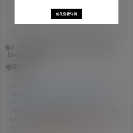
Seya-狮砸 – NO.046 – 崩坏：星穹铁道 镜流 [10P-
130.98 MB]
前往查看详情
Seya-狮砸 – NO.047 – 原神 凌华JK [6P-57.83 MB]
Seya-狮砸 – NO.048 – 原神 枫原万叶 [9P-88.65 MB]
提示：没有权限下载合集的可以站内搜索单期关键词
【Seya-狮砸】获取。
结尾信息：
文章链接：
https://www.coserba.cc/67960.html
文章标题：
动漫博主 Seya-狮砸 48套Cosplay作品合集
[560P/6.59GB]
文章版权：Coser吧 所发布的内容，部分为原创文章，转载请注
明来源，网络转载文章如有侵权请联系我们！
特别提醒：
请勿批量搬运资源发布第三方，否则容易被封号！