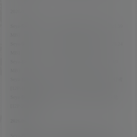
2026.05.05
Seya-狮砸 – NO.028 – 无期迷途 可可莉克 [12P-121.59
MB]
Seya-狮砸 – NO.029 – 碧蓝航线 尾张魔王 [12P-128.24
MB]
Seya-狮砸 – NO.030 – 崩坏三 梅比乌斯 [12P-158.89
MB]
Seya-狮砸 – NO.031 – 碧蓝航线 甘古特 坚定的执行者
[12P-113.16 MB]
Seya-狮砸 – NO.032 – 明日方舟 德克萨斯 音律联觉
[12P-200.71 MB]
2026.06.29
Seya-狮砸 – NO.034 – 原神 胡桃 [9P-119.02 MB]