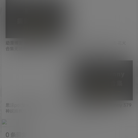
动漫博主 星之迟迟 395套作品
羊大真人崩坏星穹铁道 花火
合集无法抵挡那种[156.9GB]
cosplay
思涼poi漫展现场美照：胜利女
越南Coser Hana Bunny 379
神妮姬桃乐丝
套COS作品合集
[4463P/23.3G]
0 条回复
文章作者
管理员
A
M