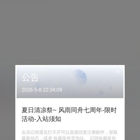
×
公告
关键词指令
2026-5-8 22:34:09
转载请注明来源，网络转载文章如有侵权请联系我们！
号！
夏日清凉祭~ 风雨同舟七周年-限时
活动-入站须知
会员记得遇见打不开可以直接回复注册邮件，获取
最新动态，或者 收藏发布页地址。 记得收藏发布